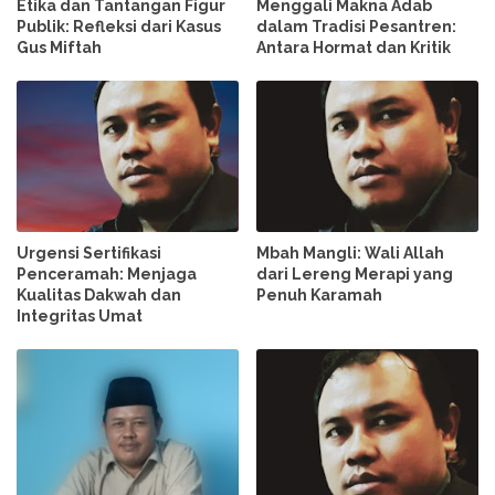
Etika dan Tantangan Figur
Menggali Makna Adab
Publik: Refleksi dari Kasus
dalam Tradisi Pesantren:
Gus Miftah
Antara Hormat dan Kritik
Urgensi Sertifikasi
Mbah Mangli: Wali Allah
Penceramah: Menjaga
dari Lereng Merapi yang
Kualitas Dakwah dan
Penuh Karamah
Integritas Umat