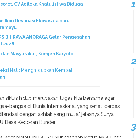
Disorot, CV Adiloka Khatulistiwa Diduga
Ikon Destinasi Ekowisata baru
dramayu
 PS BHIRAWA ANORAGA Gelar Pengesahan
t 2026
 dan Masyarakat, Komjen Karyoto
neksi Hati: Menghidupkan Kembali
nah
an siklus hidup merupakan tugas kita bersama agar
sa-bangsa di Dunia Internasional yang sehat, cerdas,
 dilandasi dengan akhlak yang mulia," jelasnya,Surya
U Desa Kedokan Bunder.
under Melaui Ibu Kuwu Nur hasanah Ketua PKK Desa