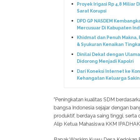
Proyek Irigasi Rp 4,8 Miliar 
Sarat Korupsi
DPD GP NASDEM Kembangkan 
Mercusuar Di Kabupaten In
Khidmat dan Penuh Makna,
& Syukuran Kenaikan Tingka
Dinilai Dekat dengan Ulama
Didorong Menjadi Kapolri
Dari Koneksi Internet ke Ko
Kehangatan Keluarga Saki
"Peningkatan kualitas SDM berdasark
bangsa Indonesia sejajar dengan bang
produktif, berdaya saing tinggi, serta
Alip Ketua Mahasiswa KKM IPADHAK
Bapak Waskim Kuwu Desa Kedokan B