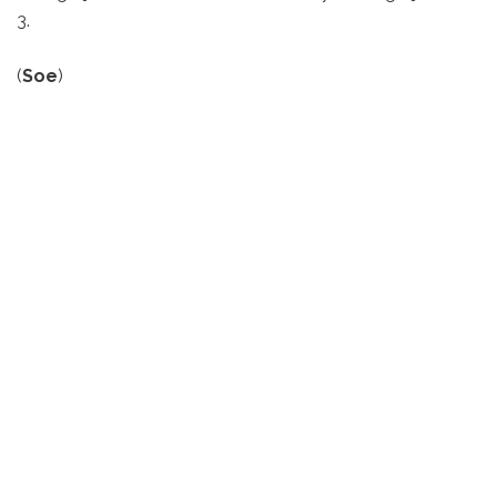
3.
(
Soe
)