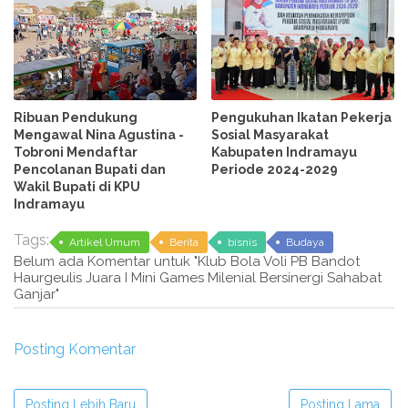
Ribuan Pendukung
Pengukuhan Ikatan Pekerja
Mengawal Nina Agustina -
Sosial Masyarakat
Tobroni Mendaftar
Kabupaten Indramayu
Pencolanan Bupati dan
Periode 2024-2029
Wakil Bupati di KPU
Indramayu
Tags:
Artikel Umum
Berita
bisnis
Budaya
Belum ada Komentar untuk "Klub Bola Voli PB Bandot
Haurgeulis Juara I Mini Games Milenial Bersinergi Sahabat
Ganjar"
Posting Komentar
Posting Lebih Baru
Posting Lama