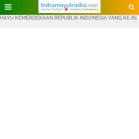
Judul Website
 KEMERDEKAAN REPUBLIK INDONESIA YANG KE-81