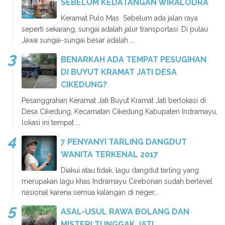
SEBELUM KEDATANGAN WIRALODRA
Keramat Pulo Mas Sebelum ada jalan raya
seperti sekarang, sungai adalah jalur transportasi. Di pulau
Jawa sungai-sungai besar adalah ...
BENARKAH ADA TEMPAT PESUGIHAN
DI BUYUT KRAMAT JATI DESA
CIKEDUNG?
Pesanggrahan Keramat Jati Buyut Kramat Jati berlokasi di
Desa Cikedung, Kecamatan Cikedung Kabupaten Indramayu,
lokasi ini tempat ...
7 PENYANYI TARLING DANGDUT
WANITA TERKENAL 2017
Diakui atau tidak, lagu dangdut tarling yang
merupakan lagu khas Indramayu Cirebonan sudah berlevel
nasional karena semua kalangan di neger...
ASAL-USUL RAWA BOLANG DAN
MISTERI TUNGGAK JATI