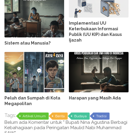
Implementasi UU
Keterbukaan Informasi
Publik (UU KIP) dan Kasus
Ijazah
Sistem atau Manusia?
Peluh dan Sumpah di Kota
Harapan yang Masih Ada
Megapolitan
Tags:
Artikel Umum
Berita
Budaya
Tradisi
Belum ada Komentar untuk " Bupati Nina Agustina Berbagi
Kebahagiaan pada Peringatan Maulid Nabi Muhammad
SAW"