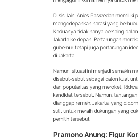
mengagumi komitmennya untuk mema
Di sisi lain, Anies Baswedan memiliki 
mengedepankan narasi yang berhubun
Keduanya tidak hanya bersaing dalam h
Jakarta ke depan. Pertarungan merek
gubernur, tetapi juga pertarungan id
di Jakarta.
Namun, situasi ini menjadi semakin m
disebut-sebut sebagai calon kuat untu
dan popularitas yang meroket, Ridwa
kandidat tersebut. Namun, tantangan 
dianggap remeh. Jakarta, yang didomin
sulit untuk meraih dukungan yang cuk
pemilih tersebut.
Pramono Anung: Figur Kon