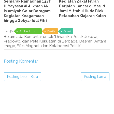
Semarak Ramadhan 1447
Kegiatan Zakat Fitrah
H, Yayasan Al-Hikmah Al-
Berjalan Lancar di Masjid
Islamiyah Gelar Beragam
Jami Miftahul Huda Blok
Kegiatan Keagamaan
Pelabuhan Kiajaran Kulon
hingga Gebyar Idul Fitri
Tags:
Artikel Umum
Berita
Opini
Belum ada Komentar untuk "Dinamika Politik Jokowi,
Prabowo, dan Peta Kekuatan di Berbagai Daerah: Antara
Image, Efek Magnet, dan Kolaborasi Politik"
Posting Komentar
Posting Lebih Baru
Posting Lama