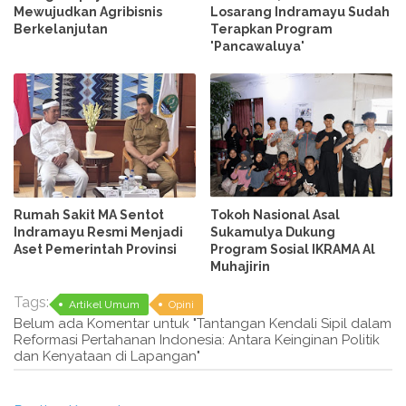
Mewujudkan Agribisnis
Losarang Indramayu Sudah
Berkelanjutan
Terapkan Program
'Pancawaluya'
Rumah Sakit MA Sentot
Tokoh Nasional Asal
Indramayu Resmi Menjadi
Sukamulya Dukung
Aset Pemerintah Provinsi
Program Sosial IKRAMA Al
Muhajirin
Tags:
Artikel Umum
Opini
Belum ada Komentar untuk "Tantangan Kendali Sipil dalam
Reformasi Pertahanan Indonesia: Antara Keinginan Politik
dan Kenyataan di Lapangan"