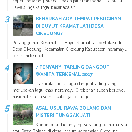
seperti sekarang, sungai adalah jalur transportasi. Di pulau
Jawa sungai-sungai besar adalah ...
BENARKAH ADA TEMPAT PESUGIHAN
DI BUYUT KRAMAT JATI DESA
CIKEDUNG?
Pesanggrahan Keramat Jati Buyut Kramat Jati berlokasi di
Desa Cikedung, Kecamatan Cikedung Kabupaten Indramayu,
lokasi ini tempat ...
7 PENYANYI TARLING DANGDUT
WANITA TERKENAL 2017
Diakui atau tidak, lagu dangdut tarling yang
merupakan lagu khas Indramayu Cirebonan sudah berlevel
nasional karena semua kalangan di neger...
ASAL-USUL RAWA BOLANG DAN
MISTERI TUNGGAK JATI
Konon dulu daerah yang sekarang bernama Situ
atau Rawa Bolang di desa Jatisura Kecamatan Cikedung,