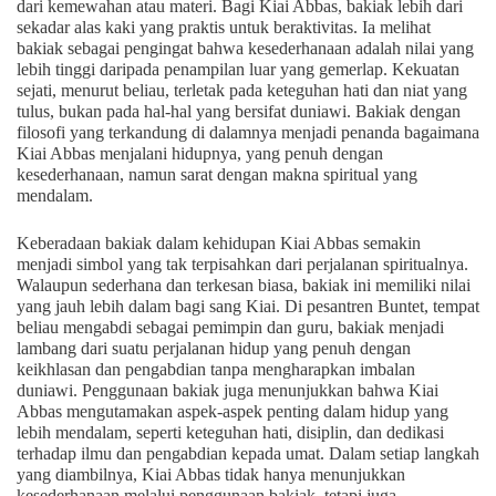
dari kemewahan atau materi. Bagi Kiai Abbas, bakiak lebih dari
sekadar alas kaki yang praktis untuk beraktivitas. Ia melihat
bakiak sebagai pengingat bahwa kesederhanaan adalah nilai yang
lebih tinggi daripada penampilan luar yang gemerlap. Kekuatan
sejati, menurut beliau, terletak pada keteguhan hati dan niat yang
tulus, bukan pada hal-hal yang bersifat duniawi. Bakiak dengan
filosofi yang terkandung di dalamnya menjadi penanda bagaimana
Kiai Abbas menjalani hidupnya, yang penuh dengan
kesederhanaan, namun sarat dengan makna spiritual yang
mendalam.
Keberadaan bakiak dalam kehidupan Kiai Abbas semakin
menjadi simbol yang tak terpisahkan dari perjalanan spiritualnya.
Walaupun sederhana dan terkesan biasa, bakiak ini memiliki nilai
yang jauh lebih dalam bagi sang Kiai. Di pesantren Buntet, tempat
beliau mengabdi sebagai pemimpin dan guru, bakiak menjadi
lambang dari suatu perjalanan hidup yang penuh dengan
keikhlasan dan pengabdian tanpa mengharapkan imbalan
duniawi. Penggunaan bakiak juga menunjukkan bahwa Kiai
Abbas mengutamakan aspek-aspek penting dalam hidup yang
lebih mendalam, seperti keteguhan hati, disiplin, dan dedikasi
terhadap ilmu dan pengabdian kepada umat. Dalam setiap langkah
yang diambilnya, Kiai Abbas tidak hanya menunjukkan
kesederhanaan melalui penggunaan bakiak, tetapi juga