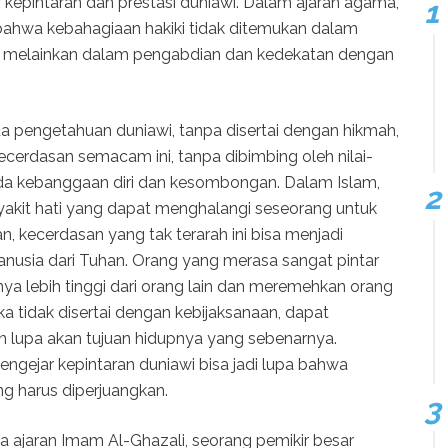
r kepintaran dan prestasi duniawi. Dalam ajaran agama,
 bahwa kebahagiaan hakiki tidak ditemukan dalam
, melainkan dalam pengabdian dan kedekatan dengan
 pengetahuan duniawi, tanpa disertai dengan hikmah,
Kecerdasan semacam ini, tanpa dibimbing oleh nilai-
 pada kebanggaan diri dan kesombongan. Dalam Islam,
akit hati yang dapat menghalangi seseorang untuk
, kecerdasan yang tak terarah ini bisa menjadi
nusia dari Tuhan. Orang yang merasa sangat pintar
ya lebih tinggi dari orang lain dan meremehkan orang
jika tidak disertai dengan kebijaksanaan, dapat
 lupa akan tujuan hidupnya yang sebenarnya.
ngejar kepintaran duniawi bisa jadi lupa bahwa
ng harus diperjuangkan.
a ajaran Imam Al-Ghazali, seorang pemikir besar