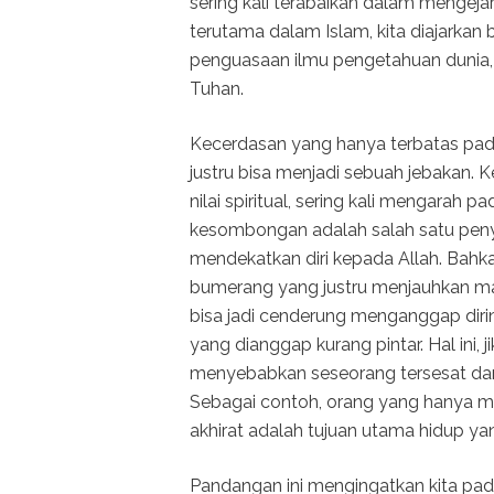
sering kali terabaikan dalam mengeja
terutama dalam Islam, kita diajarkan
penguasaan ilmu pengetahuan dunia
Tuhan.
Kecerdasan yang hanya terbatas pada
justru bisa menjadi sebuah jebakan. 
nilai spiritual, sering kali mengarah
kesombongan adalah salah satu peny
mendekatkan diri kepada Allah. Bahkan
bumerang yang justru menjauhkan ma
bisa jadi cenderung menganggap dirin
yang dianggap kurang pintar. Hal ini, 
menyebabkan seseorang tersesat dan
Sebagai contoh, orang yang hanya me
akhirat adalah tujuan utama hidup ya
Pandangan ini mengingatkan kita pad