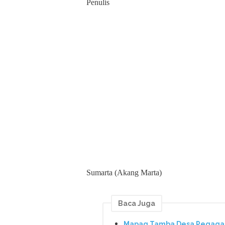
Penulis
Sumarta (Akang Marta)
Baca Juga
Mapag Tamba Desa Pegagan 