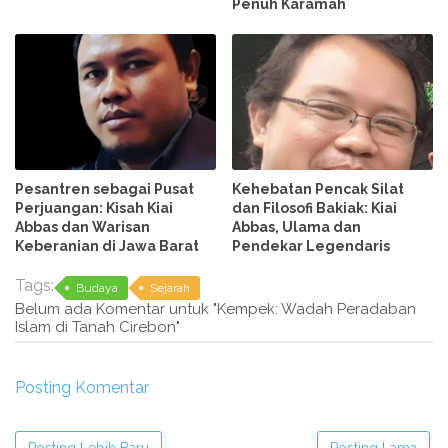
Penuh Karamah
Pesantren sebagai Pusat
Kehebatan Pencak Silat
Perjuangan: Kisah Kiai
dan Filosofi Bakiak: Kiai
Abbas dan Warisan
Abbas, Ulama dan
Keberanian di Jawa Barat
Pendekar Legendaris
Tags:
Budaya
Sejarah
Belum ada Komentar untuk "Kempek: Wadah Peradaban
Islam di Tanah Cirebon"
Posting Komentar
Posting Lebih Baru
Posting Lama