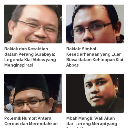
Bakiak dan Kesaktian
Bakiak: Simbol
dalam Perang Surabaya:
Kesederhanaan yang Luar
Legenda Kiai Abbas yang
Biasa dalam Kehidupan Kiai
Menginspirasi
Abbas
Polemik Humor: Antara
Mbah Mangli: Wali Allah
Cerdas dan Merendahkan
dari Lereng Merapi yang