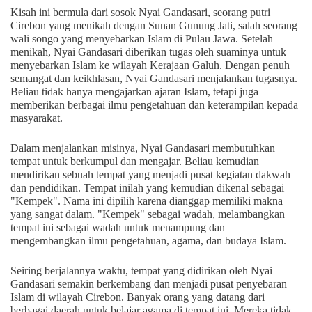
Kisah ini bermula dari sosok Nyai Gandasari, seorang putri
Cirebon yang menikah dengan Sunan Gunung Jati, salah seorang
wali songo yang menyebarkan Islam di Pulau Jawa. Setelah
menikah, Nyai Gandasari diberikan tugas oleh suaminya untuk
menyebarkan Islam ke wilayah Kerajaan Galuh. Dengan penuh
semangat dan keikhlasan, Nyai Gandasari menjalankan tugasnya.
Beliau tidak hanya mengajarkan ajaran Islam, tetapi juga
memberikan berbagai ilmu pengetahuan dan keterampilan kepada
masyarakat.
Dalam menjalankan misinya, Nyai Gandasari membutuhkan
tempat untuk berkumpul dan mengajar. Beliau kemudian
mendirikan sebuah tempat yang menjadi pusat kegiatan dakwah
dan pendidikan. Tempat inilah yang kemudian dikenal sebagai
"Kempek". Nama ini dipilih karena dianggap memiliki makna
yang sangat dalam. "Kempek" sebagai wadah, melambangkan
tempat ini sebagai wadah untuk menampung dan
mengembangkan ilmu pengetahuan, agama, dan budaya Islam.
Seiring berjalannya waktu, tempat yang didirikan oleh Nyai
Gandasari semakin berkembang dan menjadi pusat penyebaran
Islam di wilayah Cirebon. Banyak orang yang datang dari
berbagai daerah untuk belajar agama di tempat ini. Mereka tidak