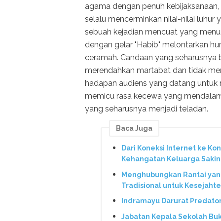
agama dengan penuh kebijaksanaan, t
selalu mencerminkan nilai-nilai luhur
sebuah kejadian mencuat yang menun
dengan gelar "Habib" melontarkan h
ceramah. Candaan yang seharusnya be
merendahkan martabat dan tidak meng
hadapan audiens yang datang untuk 
memicu rasa kecewa yang mendalam,
yang seharusnya menjadi teladan.
Baca Juga
Dari Koneksi Internet ke Ko
Kehangatan Keluarga Saki
Menghubungkan Rantai yang 
Tradisional untuk Kesejaht
Indramayu Darurat Predato
Jabatan Kepala Sekolah Bu