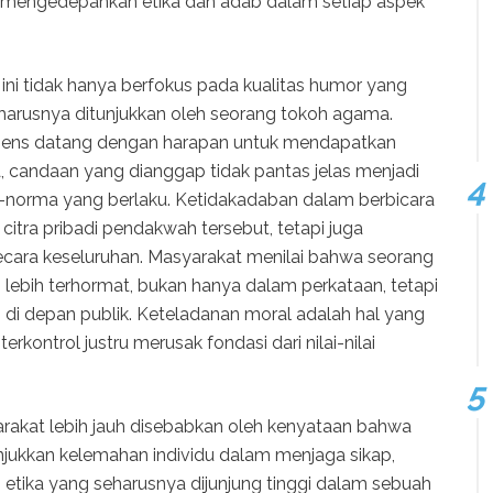
a mengedepankan etika dan adab dalam setiap aspek
 ini tidak hanya berfokus pada kualitas humor yang
seharusnya ditunjukkan oleh seorang tokoh agama.
iens datang dengan harapan untuk mendapatkan
candaan yang dianggap tidak pantas jelas menjadi
norma yang berlaku. Ketidakadaban dalam berbicara
itra pribadi pendakwah tersebut, tetapi juga
ara keseluruhan. Masyarakat menilai bahwa seorang
lebih terhormat, bukan hanya dalam perkataan, tetapi
 di depan publik. Keteladanan moral adalah hal yang
erkontrol justru merusak fondasi dari nilai-nilai
akat lebih jauh disebabkan oleh kenyataan bahwa
unjukkan kelemahan individu dalam menjaga sikap,
 etika yang seharusnya dijunjung tinggi dalam sebuah