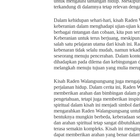
untuk mengatasi tantangan hidup. Meskipun ce
terkandung di dalamnya tetap relevan den
Dalam kehidupan sehari-hari, kisah Raden
keberanian dalam menghadapi ujian-ujian 
berbagai rintangan dan cobaan, kita pun ser
Keberanian untuk terus berjuang, meskipun
salah satu pelajaran utama dari kisah ini
kebenaran tidak selalu mudah, namun teka
seseorang menuju pencerahan. Dalam konteks 
dihadapkan pada dilema dan kebingungan d
melangkah menuju tujuan yang mulia merupa
Kisah Raden Walangsungsang juga mengajark
perjalanan hidup. Dalam cerita ini, Raden
memberikan arahan dan bimbingan dalam p
pengetahuan, tetapi juga memberikan inspira
spiritual dalam kisah ini menjadi simbol d
mengarahkan Raden Walangsungsang untuk
bentuknya mungkin berbeda, keberadaan se
dan arahan spiritual tetap sangat dibutuhk
terasa semakin kompleks. Kisah ini mengin
dapat memberikan arahan yang benar dalam