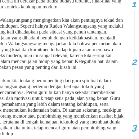
rita ini berakar pada tradisi budaya tertentu, nilai-nilai yang
gan konteks kehidupan modern.
 Walangsungsang mengingatkan kita akan pentingnya tekad dan
kehidupan. Seperti halnya Raden Walangsungsang yang melalui
ing kali dihadapkan pada situasi yang penuh tantangan.
 jalan yang dihadapi penuh dengan ketidakpastian, menjadi
. Raden Walangsungsang mengajarkan kita bahwa pencarian akan
d yang kuat dan komitmen terhadap tujuan akan membawa
modern, nilai ini sangat relevan, karena kita sering kali
alam mencari jalan hidup yang benar. Keteguhan hati dalam
kan pesan yang penting dari kisah ini.
an kita tentang peran penting dari guru spiritual dalam
 Walangsungsang bertemu dengan berbagai tokoh yang
encariannya. Peran guru bukan hanya sekadar memberikan
si dan motivasi untuk tetap setia pada jalan yang benar. Guru
ari pemahaman yang lebih dalam tentang kehidupan, serta
 menemukan kedamaian batin. Di zaman sekarang, meskipun
orang mentor atau pembimbing yang memberikan nasihat bijak
an, terutama di tengah kemajuan teknologi yang membuat dunia
gatkan kita untuk tetap mencari guru atau pembimbing yang
 hidup.