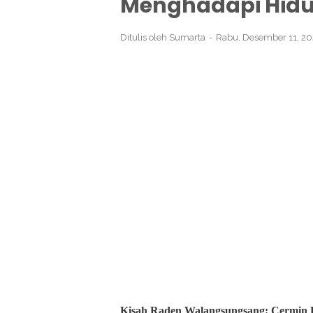
Menghadapi Hid
Ditulis oleh
Sumarta
Rabu, Desember 11, 2
Kisah Raden Walangsungsang: Cermin P