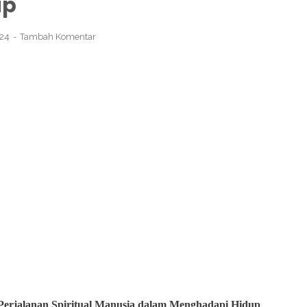
up
024
Tambah Komentar
erjalanan Spiritual Manusia dalam Menghadapi Hidup