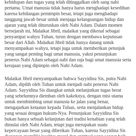
kehidupan dan tugas yang telah ditinggalkan oleh sang nabi
pertama. Umat manusia tidak hanya harus menghadapi kesedihan
karena kehilangan pemimpin besar, tetapi juga menghadapi
tanggung jawab besar untuk menjaga kelangsungan hidup dan
ajaran yang telah diturunkan oleh Nabi Adam. Dalam momen
bersejarah ini, Malaikat Jibril, malaikat yang dikenal sebagai
penyampai wahyu Tuhan, turun dengan membawa keputusan
besar dari Allah. Malaikat Jibril tidak hanya datang untuk
menyampaikan wahyu, tetapi juga untuk memberikan petunjuk
yang sangat penting bagi umat manusia, yakni penunjukan
penerus Nabi Adam sebagai nabi dan raja bagi umat manusia serta
kerajaan yang dipimpin oleh Nabi Adam.
Malaikat Jibril menyampaikan bahwa Sayyidina Sis, putra Nabi
Adam, dipilih oleh Tuhan untuk menjadi nabi penerus Nabi
Adam. Sayyidina Sis diangkat untuk melanjutkan tugas berat
yang sebelumnya diemban oleh kakeknya, dengan misi utama
untuk membimbing umat manusia ke jalan yang benar,
mengajarkan ketaatan kepada Tuhan, serta menjalankan hidup
yang sesuai dengan hukum-Nya. Penunjukan Sayyidina Sis
bukan hanya sebuah kelanjutan dari tradisi kenabian yang telah
dimulai oleh Nabi Adam, tetapi juga merupakan suatu
kepercayaan besar yang diberikan Tuhan, karena Sayyidina Sis