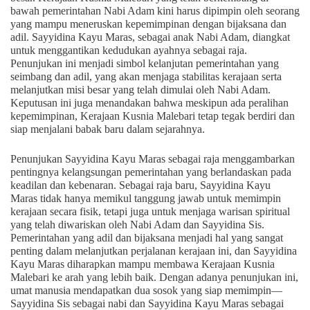
bawah pemerintahan Nabi Adam kini harus dipimpin oleh seorang
yang mampu meneruskan kepemimpinan dengan bijaksana dan
adil. Sayyidina Kayu Maras, sebagai anak Nabi Adam, diangkat
untuk menggantikan kedudukan ayahnya sebagai raja.
Penunjukan ini menjadi simbol kelanjutan pemerintahan yang
seimbang dan adil, yang akan menjaga stabilitas kerajaan serta
melanjutkan misi besar yang telah dimulai oleh Nabi Adam.
Keputusan ini juga menandakan bahwa meskipun ada peralihan
kepemimpinan, Kerajaan Kusnia Malebari tetap tegak berdiri dan
siap menjalani babak baru dalam sejarahnya.
Penunjukan Sayyidina Kayu Maras sebagai raja menggambarkan
pentingnya kelangsungan pemerintahan yang berlandaskan pada
keadilan dan kebenaran. Sebagai raja baru, Sayyidina Kayu
Maras tidak hanya memikul tanggung jawab untuk memimpin
kerajaan secara fisik, tetapi juga untuk menjaga warisan spiritual
yang telah diwariskan oleh Nabi Adam dan Sayyidina Sis.
Pemerintahan yang adil dan bijaksana menjadi hal yang sangat
penting dalam melanjutkan perjalanan kerajaan ini, dan Sayyidina
Kayu Maras diharapkan mampu membawa Kerajaan Kusnia
Malebari ke arah yang lebih baik. Dengan adanya penunjukan ini,
umat manusia mendapatkan dua sosok yang siap memimpin—
Sayyidina Sis sebagai nabi dan Sayyidina Kayu Maras sebagai