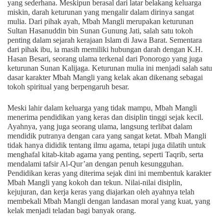
yang sederhana. Meskipun berasal dari latar belakang keluarga
miskin, darah keturunan yang mengalir dalam dirinya sangat
mulia. Dari pihak ayah, Mbah Mangli merupakan keturunan
Sultan Hasanuddin bin Sunan Gunung Jati, salah satu tokoh
penting dalam sejarah kerajaan Islam di Jawa Barat. Sementara
dari pihak ibu, ia masih memiliki hubungan darah dengan K.H.
Hasan Besari, seorang ulama terkenal dari Ponorogo yang juga
keturunan Sunan Kalijaga. Keturunan mulia ini menjadi salah satu
dasar karakter Mbah Mangli yang kelak akan dikenang sebagai
tokoh spiritual yang berpengaruh besar.
Meski lahir dalam keluarga yang tidak mampu, Mbah Mangli
menerima pendidikan yang keras dan disiplin tinggi sejak kecil.
Ayahnya, yang juga seorang ulama, langsung terlibat dalam
mendidik putranya dengan cara yang sangat ketat. Mbah Mangli
tidak hanya dididik tentang ilmu agama, tetapi juga dilatih untuk
menghafal kitab-kitab agama yang penting, seperti Taqrib, serta
mendalami tafsir Al-Qur’an dengan penuh kesungguhan.
Pendidikan keras yang diterima sejak dini ini membentuk karakter
Mbah Mangli yang kokoh dan tekun. Nilai-nilai disiplin,
kejujuran, dan kerja keras yang diajarkan oleh ayahnya telah
membekali Mbah Mangli dengan landasan moral yang kuat, yang
kelak menjadi teladan bagi banyak orang.