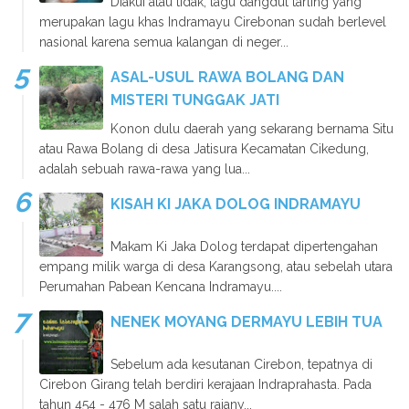
Diakui atau tidak, lagu dangdut tarling yang
merupakan lagu khas Indramayu Cirebonan sudah berlevel
nasional karena semua kalangan di neger...
ASAL-USUL RAWA BOLANG DAN
MISTERI TUNGGAK JATI
Konon dulu daerah yang sekarang bernama Situ
atau Rawa Bolang di desa Jatisura Kecamatan Cikedung,
adalah sebuah rawa-rawa yang lua...
KISAH KI JAKA DOLOG INDRAMAYU
Makam Ki Jaka Dolog terdapat dipertengahan
empang milik warga di desa Karangsong, atau sebelah utara
Perumahan Pabean Kencana Indramayu....
NENEK MOYANG DERMAYU LEBIH TUA
Sebelum ada kesutanan Cirebon, tepatnya di
Cirebon Girang telah berdiri kerajaan Indraprahasta. Pada
tahun 454 - 476 M salah satu rajany...