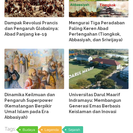
Dampak Revolusi Prancis
Mengurai Tiga Peradaban
dan Pengaruh Globalnya:
Paling Keren Abad
Abad Panjang ke-19
Pertengahan (Tiongkok,
Abbasiyah, dan Sriwijaya)
Dinamika Keilmuan dan
Universitas Darul Maarif
Pengaruh Superpower
Indramayu: Membangun
(Kematangan Berpikir
Generasi Emas Berbasis
Umat Islam pada Era
Keislaman dan Inovasi
Abbasiyah)
Tags:
Budaya
Legenda
Sejarah