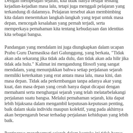
Dengan mempelajari sejarah, kita tidak hanya belajar tentang
kejadian-kejadian masa lalu, tetapi juga menggali pelajaran yang
terkandung di dalamnya. Pelajaran tersebut akan membimbing
kita dalam menentukan langkah-langkah yang tepat untuk masa
depan, mencegah kesalahan yang pernah terjadi, serta
memperkaya pemahaman kita tentang kebudayaan dan identitas
kita sebagai bangsa.
Pandangan yang mendalam ini juga diungkapkan dalam ucapan
Prabu Guru Darmasiksa dari Galunggung, yang berkata, "Tidak
akan ada sekarang jika tidak ada dulu, dan tidak akan ada hilir jika
tidak ada hulu." Kalimat ini mengandung filosofi yang sangat
mendalam, yang menunjukkan bahwa setiap perjalanan sejarah
memiliki keterkaitan yang erat antara masa lalu, masa kini, dan
masa depan. Tidak ada perkembangan tanpa adanya akar yang
kuat, dan masa depan yang cerah hanya dapat dicapai dengan
memahami serta menghargai sejarah yang telah melatarbelakangi
perjalanan suatu bangsa. Melalui pemahaman sejarah, kita dapat
lebih bijaksana dalam mengambil keputusan-keputusan penting,
baik dalam skala individu maupun kolektif, yang pada akhirnya
akan berpengaruh besar terhadap perjalanan kehidupan yang lebih
baik.