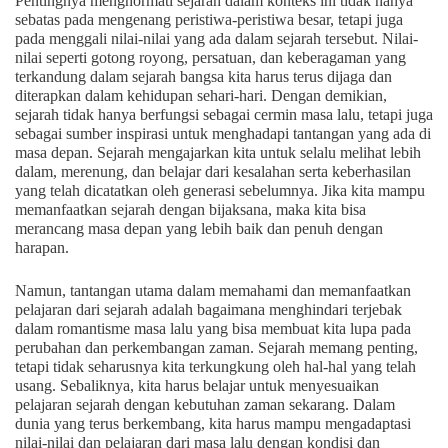
Pentingnya menghormati sejarah dalam konteks ini tidak hanya
sebatas pada mengenang peristiwa-peristiwa besar, tetapi juga
pada menggali nilai-nilai yang ada dalam sejarah tersebut. Nilai-
nilai seperti gotong royong, persatuan, dan keberagaman yang
terkandung dalam sejarah bangsa kita harus terus dijaga dan
diterapkan dalam kehidupan sehari-hari. Dengan demikian,
sejarah tidak hanya berfungsi sebagai cermin masa lalu, tetapi juga
sebagai sumber inspirasi untuk menghadapi tantangan yang ada di
masa depan. Sejarah mengajarkan kita untuk selalu melihat lebih
dalam, merenung, dan belajar dari kesalahan serta keberhasilan
yang telah dicatatkan oleh generasi sebelumnya. Jika kita mampu
memanfaatkan sejarah dengan bijaksana, maka kita bisa
merancang masa depan yang lebih baik dan penuh dengan
harapan.
Namun, tantangan utama dalam memahami dan memanfaatkan
pelajaran dari sejarah adalah bagaimana menghindari terjebak
dalam romantisme masa lalu yang bisa membuat kita lupa pada
perubahan dan perkembangan zaman. Sejarah memang penting,
tetapi tidak seharusnya kita terkungkung oleh hal-hal yang telah
usang. Sebaliknya, kita harus belajar untuk menyesuaikan
pelajaran sejarah dengan kebutuhan zaman sekarang. Dalam
dunia yang terus berkembang, kita harus mampu mengadaptasi
nilai-nilai dan pelajaran dari masa lalu dengan kondisi dan