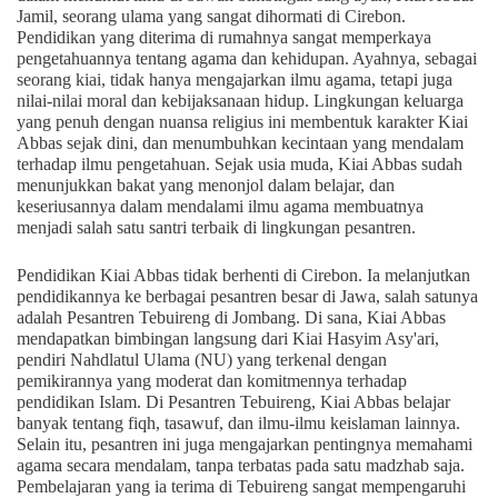
Jamil, seorang ulama yang sangat dihormati di Cirebon.
Pendidikan yang diterima di rumahnya sangat memperkaya
pengetahuannya tentang agama dan kehidupan. Ayahnya, sebagai
seorang kiai, tidak hanya mengajarkan ilmu agama, tetapi juga
nilai-nilai moral dan kebijaksanaan hidup. Lingkungan keluarga
yang penuh dengan nuansa religius ini membentuk karakter Kiai
Abbas sejak dini, dan menumbuhkan kecintaan yang mendalam
terhadap ilmu pengetahuan. Sejak usia muda, Kiai Abbas sudah
menunjukkan bakat yang menonjol dalam belajar, dan
keseriusannya dalam mendalami ilmu agama membuatnya
menjadi salah satu santri terbaik di lingkungan pesantren.
Pendidikan Kiai Abbas tidak berhenti di Cirebon. Ia melanjutkan
pendidikannya ke berbagai pesantren besar di Jawa, salah satunya
adalah Pesantren Tebuireng di Jombang. Di sana, Kiai Abbas
mendapatkan bimbingan langsung dari Kiai Hasyim Asy'ari,
pendiri Nahdlatul Ulama (NU) yang terkenal dengan
pemikirannya yang moderat dan komitmennya terhadap
pendidikan Islam. Di Pesantren Tebuireng, Kiai Abbas belajar
banyak tentang fiqh, tasawuf, dan ilmu-ilmu keislaman lainnya.
Selain itu, pesantren ini juga mengajarkan pentingnya memahami
agama secara mendalam, tanpa terbatas pada satu madzhab saja.
Pembelajaran yang ia terima di Tebuireng sangat mempengaruhi