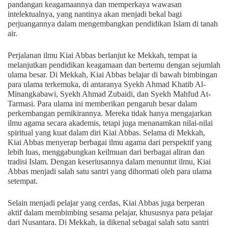
pandangan keagamaannya dan memperkaya wawasan
intelektualnya, yang nantinya akan menjadi bekal bagi
perjuangannya dalam mengembangkan pendidikan Islam di tanah
air.
Perjalanan ilmu Kiai Abbas berlanjut ke Mekkah, tempat ia
melanjutkan pendidikan keagamaan dan bertemu dengan sejumlah
ulama besar. Di Mekkah, Kiai Abbas belajar di bawah bimbingan
para ulama terkemuka, di antaranya Syekh Ahmad Khatib Al-
Minangkabawi, Syekh Ahmad Zubaidi, dan Syekh Mahfud At-
Tarmasi. Para ulama ini memberikan pengaruh besar dalam
perkembangan pemikirannya. Mereka tidak hanya mengajarkan
ilmu agama secara akademis, tetapi juga menanamkan nilai-nilai
spiritual yang kuat dalam diri Kiai Abbas. Selama di Mekkah,
Kiai Abbas menyerap berbagai ilmu agama dari perspektif yang
lebih luas, menggabungkan keilmuan dari berbagai aliran dan
tradisi Islam. Dengan keseriusannya dalam menuntut ilmu, Kiai
Abbas menjadi salah satu santri yang dihormati oleh para ulama
setempat.
Selain menjadi pelajar yang cerdas, Kiai Abbas juga berperan
aktif dalam membimbing sesama pelajar, khususnya para pelajar
dari Nusantara. Di Mekkah, ia dikenal sebagai salah satu santri