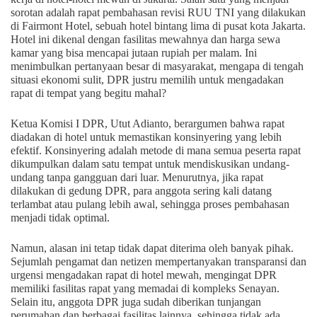
sorotan adalah rapat pembahasan revisi RUU TNI yang dilakukan
di Fairmont Hotel, sebuah hotel bintang lima di pusat kota Jakarta.
Hotel ini dikenal dengan fasilitas mewahnya dan harga sewa
kamar yang bisa mencapai jutaan rupiah per malam. Ini
menimbulkan pertanyaan besar di masyarakat, mengapa di tengah
situasi ekonomi sulit, DPR justru memilih untuk mengadakan
rapat di tempat yang begitu mahal?
Ketua Komisi I DPR, Utut Adianto, berargumen bahwa rapat
diadakan di hotel untuk memastikan konsinyering yang lebih
efektif. Konsinyering adalah metode di mana semua peserta rapat
dikumpulkan dalam satu tempat untuk mendiskusikan undang-
undang tanpa gangguan dari luar. Menurutnya, jika rapat
dilakukan di gedung DPR, para anggota sering kali datang
terlambat atau pulang lebih awal, sehingga proses pembahasan
menjadi tidak optimal.
Namun, alasan ini tetap tidak dapat diterima oleh banyak pihak.
Sejumlah pengamat dan netizen mempertanyakan transparansi dan
urgensi mengadakan rapat di hotel mewah, mengingat DPR
memiliki fasilitas rapat yang memadai di kompleks Senayan.
Selain itu, anggota DPR juga sudah diberikan tunjangan
perumahan dan berbagai fasilitas lainnya, sehingga tidak ada