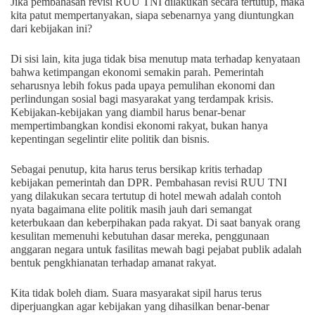
Jika pembahasan revisi RUU TNI dilakukan secara tertutup, maka
kita patut mempertanyakan, siapa sebenarnya yang diuntungkan
dari kebijakan ini?
Di sisi lain, kita juga tidak bisa menutup mata terhadap kenyataan
bahwa ketimpangan ekonomi semakin parah. Pemerintah
seharusnya lebih fokus pada upaya pemulihan ekonomi dan
perlindungan sosial bagi masyarakat yang terdampak krisis.
Kebijakan-kebijakan yang diambil harus benar-benar
mempertimbangkan kondisi ekonomi rakyat, bukan hanya
kepentingan segelintir elite politik dan bisnis.
Sebagai penutup, kita harus terus bersikap kritis terhadap
kebijakan pemerintah dan DPR. Pembahasan revisi RUU TNI
yang dilakukan secara tertutup di hotel mewah adalah contoh
nyata bagaimana elite politik masih jauh dari semangat
keterbukaan dan keberpihakan pada rakyat. Di saat banyak orang
kesulitan memenuhi kebutuhan dasar mereka, penggunaan
anggaran negara untuk fasilitas mewah bagi pejabat publik adalah
bentuk pengkhianatan terhadap amanat rakyat.
Kita tidak boleh diam. Suara masyarakat sipil harus terus
diperjuangkan agar kebijakan yang dihasilkan benar-benar