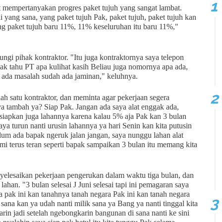
t mempertanyakan progres paket tujuh yang sangat lambat.
 yang sana, yang paket tujuh Pak, paket tujuh, paket tujuh kan
g paket tujuh baru 11%, 11% keseluruhan itu baru 11%,"
gi pihak kontraktor. "Itu juga kontraktornya saya telepon
ak tahu PT apa kulihat kasih Beliau juga nomornya apa ada,
k ada masalah sudah ada jaminan," keluhnya.
ah satu kontraktor, dan meminta agar pekerjaan segera
nya tambah ya? Siap Pak. Jangan ada saya alat enggak ada,
 siapkan juga lahannya karena kalau 5% aja Pak kan 3 bulan
 saya turun nanti urusin lahannya ya hari Senin kan kita putusin
elum ada bapak ngeruk jalan jangan, saya nunggu lahan alat
mi terus teran seperti bapak sampaikan 3 bulan itu memang kita
nyelesaikan pekerjaan pengerukan dalam waktu tiga bulan, dan
han. "3 bulan selesai J Juni selesai tapi ini pemagaran saya
 pak ini kan tanahnya tanah negara Pak ini kan tanah negara
sana kan ya udah nanti milik sana ya Bang ya nanti tinggal kita
rin jadi setelah ngebongkarin bangunan di sana nanti ke sini