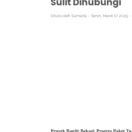
Sulit Dihubungi
Ditulis oleh
Sumarta
Senin, Maret 17, 2025
Proyek Banjir Bekasi: Progres Paket T