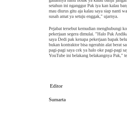
galiannya nanti nolak ya kalau banjir janga
setahun ini nganggur Pak iya kan kalau ba
mau diurus gitu aja kalau saya siap nanti
susah amat ya setuju enggak," ujarnya.
Pejabat tersebut kemudian menghubungi kon
pekerjaan segera dimulai. "Halo Pak Andik
saya Dedi pak kenapa pekerjaan bapak belum
bukan kontraktor bisa ngerahin alat berat s
pagi-pagi saya cek ya halo oke pagi-pagi sa
YouTube ini belakang belakangnya Pak," t
Editor
Sumarta