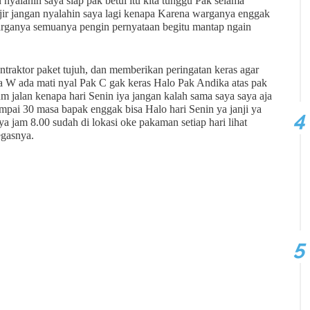
n nyalahin saya siap pak betul itu kita tunggu Pak selama
njir jangan nyalahin saya lagi kenapa Karena warganya enggak
 warganya semuanya pengin pernyataan begitu mantap ngain
traktor paket tujuh, dan memberikan peringatan keras agar
a W ada mati nyal Pak C gak keras Halo Pak Andika atas pak
 jalan kenapa hari Senin iya jangan kalah sama saya saya aja
ampai 30 masa bapak enggak bisa Halo hari Senin ya janji ya
ya jam 8.00 sudah di lokasi oke pakaman setiap hari lihat
egasnya.