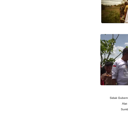
Sidak Gubernu
Alat
Sumb