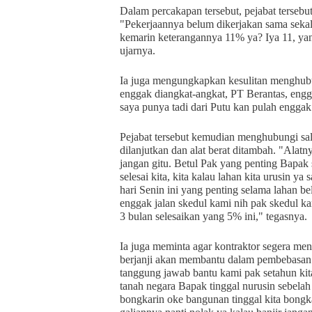
Dalam percakapan tersebut, pejabat tersebu
"Pekerjaannya belum dikerjakan sama sekali
kemarin keterangannya 11% ya? Iya 11, yan
ujarnya.
Ia juga mengungkapkan kesulitan menghubun
enggak diangkat-angkat, PT Berantas, engg
saya punya tadi dari Putu kan pulah engga
Pejabat tersebut kemudian menghubungi sal
dilanjutkan dan alat berat ditambah. "Alat
jangan gitu. Betul Pak yang penting Bapak
selesai kita, kita kalau lahan kita urusin ya
hari Senin ini yang penting selama lahan b
enggak jalan skedul kami nih pak skedul ka
3 bulan selesaikan yang 5% ini," tegasnya.
Ia juga meminta agar kontraktor segera me
berjanji akan membantu dalam pembebasan la
tanggung jawab bantu kami pak setahun kita
tanah negara Bapak tinggal nurusin sebelah 
bongkarin oke bangunan tinggal kita bongka