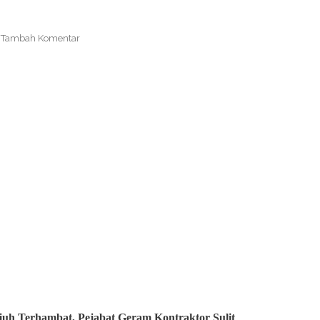
Tambah Komentar
ujuh Terhambat, Pejabat Geram Kontraktor Sulit