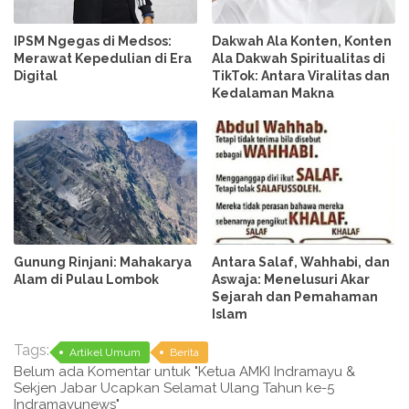
IPSM Ngegas di Medsos:
Dakwah Ala Konten, Konten
Merawat Kepedulian di Era
Ala Dakwah Spiritualitas di
Digital
TikTok: Antara Viralitas dan
Kedalaman Makna
Gunung Rinjani: Mahakarya
Antara Salaf, Wahhabi, dan
Alam di Pulau Lombok
Aswaja: Menelusuri Akar
Sejarah dan Pemahaman
Islam
Tags:
Artikel Umum
Berita
Belum ada Komentar untuk "Ketua AMKI Indramayu &
Sekjen Jabar Ucapkan Selamat Ulang Tahun ke-5
Indramayunews"