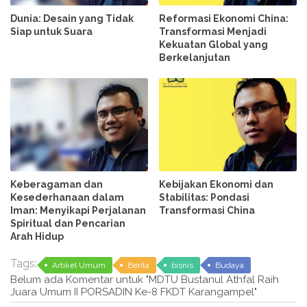
Dunia: Desain yang Tidak
Reformasi Ekonomi China:
Siap untuk Suara
Transformasi Menjadi
Kekuatan Global yang
Berkelanjutan
Keberagaman dan
Kebijakan Ekonomi dan
Kesederhanaan dalam
Stabilitas: Pondasi
Iman: Menyikapi Perjalanan
Transformasi China
Spiritual dan Pencarian
Arah Hidup
Tags:
Artikel Umum
Berita
bisnis
Budaya
Belum ada Komentar untuk "MDTU Bustanul Athfal Raih
Juara Umum II PORSADIN Ke-8 FKDT Karangampel"