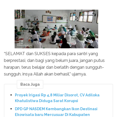
“SELAMAT dan SUKSES kepada para santri yang
berprestasi, dan bagi yang belum juara, jangan putus
harapan, terus belajar dan berlatih dengan sungguh-
sungguh, insya Allah akan berhasil,” ujarnya.
Baca Juga
Proyek Irigasi Rp 4,8 Miliar Disorot, CV Adiloka
Khatulistiwa Diduga Sarat Korupsi
DPD GP NASDEM Kembangkan Ikon Destinasi
Ekowisata baru Mercusuar Di Kabupaten