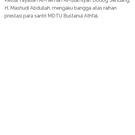
Ketua Yayasan Al-Hikmah Al-Islamiyah Dodog Sendang,
H. Mashudi Abdullah, mengaku bangga atas raihan
prestasi para santri MDTU Bustanul Athfal.