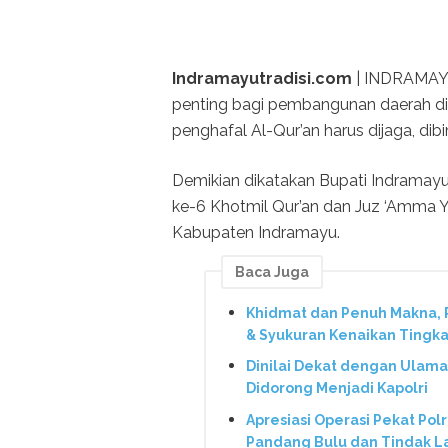
Indramayutradisi.com
| INDRAMAYU 
penting bagi pembangunan daerah di
penghafal Al-Qur’an harus dijaga, dib
Demikian dikatakan Bupati Indramayu
ke-6 Khotmil Qur’an dan Juz ‘Amma Y
Kabupaten Indramayu.
Baca Juga
Khidmat dan Penuh Makna,
& Syukuran Kenaikan Tingka
Dinilai Dekat dengan Ulama
Didorong Menjadi Kapolri
Apresiasi Operasi Pekat Pol
Pandang Bulu dan Tindak L