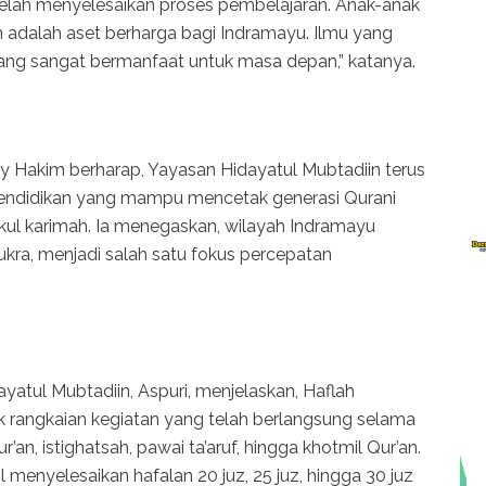
elah menyelesaikan proses pembelajaran. Anak-anak
n adalah aset berharga bagi Indramayu. Ilmu yang
l yang sangat bermanfaat untuk masa depan,” katanya.
ky Hakim berharap, Yayasan Hidayatul Mubtadiin terus
ndidikan yang mampu mencetak generasi Qurani
akul karimah. Ia menegaskan, wilayah Indramayu
kra, menjadi salah satu fokus percepatan
yatul Mubtadiin, Aspuri, menjelaskan, Haflah
 rangkaian kegiatan yang telah berlangsung selama
r’an, istighatsah, pawai ta’aruf, hingga khotmil Qur’an.
il menyelesaikan hafalan 20 juz, 25 juz, hingga 30 juz