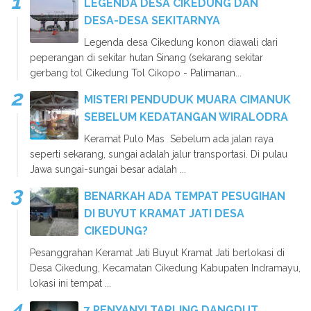
LEGENDA DESA CIKEDUNG DAN
DESA-DESA SEKITARNYA
Legenda desa Cikedung konon diawali dari
peperangan di sekitar hutan Sinang (sekarang sekitar
gerbang tol Cikedung Tol Cikopo - Palimanan...
MISTERI PENDUDUK MUARA CIMANUK
SEBELUM KEDATANGAN WIRALODRA
Keramat Pulo Mas Sebelum ada jalan raya
seperti sekarang, sungai adalah jalur transportasi. Di pulau
Jawa sungai-sungai besar adalah ...
BENARKAH ADA TEMPAT PESUGIHAN
DI BUYUT KRAMAT JATI DESA
CIKEDUNG?
Pesanggrahan Keramat Jati Buyut Kramat Jati berlokasi di
Desa Cikedung, Kecamatan Cikedung Kabupaten Indramayu,
lokasi ini tempat ...
7 PENYANYI TARLING DANGDUT