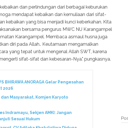
baikan dan perlindungan dari berbagai keburukan
oga mendapat kebaikan dan kemuliaan dari sifat-
 kebaikan yang bisa menjadi kunci keberkahan. Kita
n dilaksanakan bersama pengurus MWC NU Karangampel
amatan Karangampel. Membaca asmaul husna juga
kan diri pada Allah.. Keutamaan mengamalkan
cara yang tepat untuk mengenal Allah SWT, karena
mengerti sifat-sifat dan kebesaran-Nya." pungkasnya.
 PS BHIRAWA ANORAGA Gelar Pengesahan
t 2026
 dan Masyarakat, Komjen Karyoto
res Indramayu, Sekjen AMKI: Jangan
Pos
anjuti Sesuai Hukum
Disorot, CV Adiloka Khatulistiwa Diduga