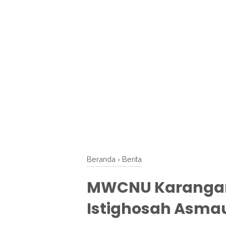
Beranda
›
Berita
MWCNU Karangam
Istighosah Asma