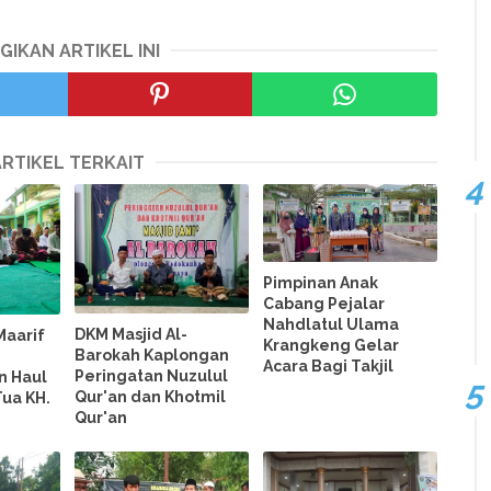
GIKAN ARTIKEL INI
ARTIKEL TERKAIT
Pimpinan Anak
Cabang Pejalar
Nahdlatul Ulama
DKM Masjid Al-
Maarif
Krangkeng Gelar
Barokah Kaplongan
Acara Bagi Takjil
Peringatan Nuzulul
n Haul
Qur'an dan Khotmil
ua KH.
Qur'an