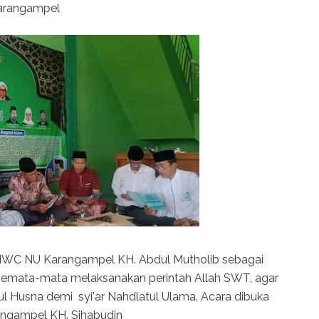
Karangampel
 MWC NU Karangampel KH. Abdul Mutholib sebagai
i semata-mata melaksanakan perintah Allah SWT, agar
Husna demi syi'ar Nahdlatul Ulama. Acara dibuka
angampel KH. Sihabudin