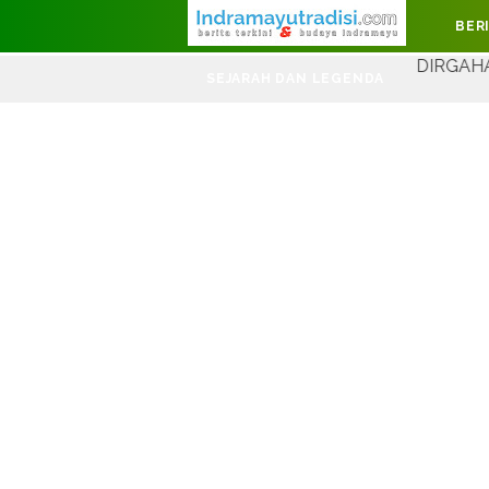
Judul Website
BER
DIRGAHAYU KEMERDEK
SEJARAH DAN LEGENDA