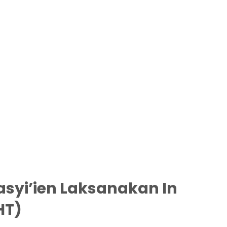
syi’ien Laksanakan In
HT)