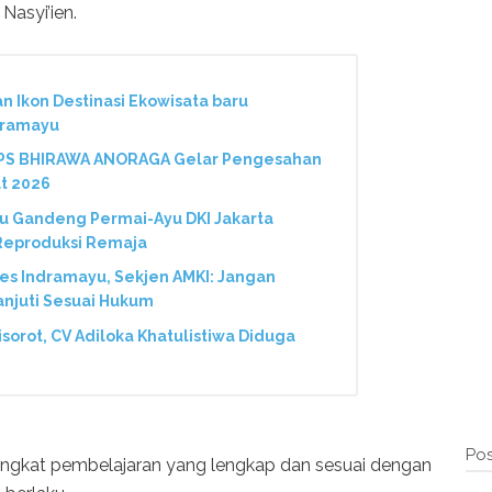
asyi’ien.
Ikon Destinasi Ekowisata baru
dramayu
 PS BHIRAWA ANORAGA Gelar Pengesahan
t 2026
 Gandeng Permai-Ayu DKI Jakarta
 Reproduksi Remaja
res Indramayu, Sekjen AMKI: Jangan
anjuti Sesuai Hukum
Disorot, CV Adiloka Khatulistiwa Diduga
Pos
angkat pembelajaran yang lengkap dan sesuai dengan