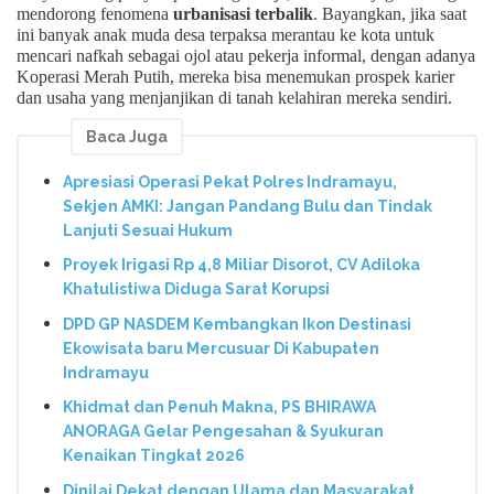
mendorong fenomena
urbanisasi terbalik
. Bayangkan, jika saat
ini banyak anak muda desa terpaksa merantau ke kota untuk
mencari nafkah sebagai ojol atau pekerja informal, dengan adanya
Koperasi Merah Putih, mereka bisa menemukan prospek karier
dan usaha yang menjanjikan di tanah kelahiran mereka sendiri.
Baca Juga
Apresiasi Operasi Pekat Polres Indramayu,
Sekjen AMKI: Jangan Pandang Bulu dan Tindak
Lanjuti Sesuai Hukum
Proyek Irigasi Rp 4,8 Miliar Disorot, CV Adiloka
Khatulistiwa Diduga Sarat Korupsi
DPD GP NASDEM Kembangkan Ikon Destinasi
Ekowisata baru Mercusuar Di Kabupaten
Indramayu
Khidmat dan Penuh Makna, PS BHIRAWA
ANORAGA Gelar Pengesahan & Syukuran
Kenaikan Tingkat 2026
Dinilai Dekat dengan Ulama dan Masyarakat,