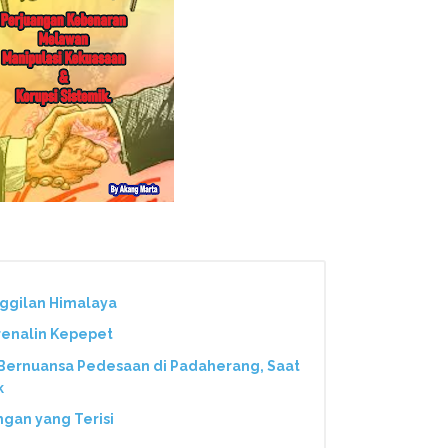
nggilan Himalaya
renalin Kepepet
 Bernuansa Pedesaan di Padaherang, Saat
k
ngan yang Terisi