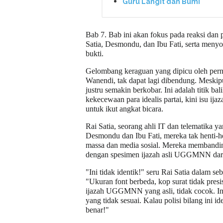
Guru Langit dan Bumi
Bab 7. Bab ini akan fokus pada reaksi dan 
Satia, Desmondu, dan Ibu Fati, serta menyo
bukti.
Gelombang keraguan yang dipicu oleh pe
Wanendi, tak dapat lagi dibendung. Meskip
justru semakin berkobar. Ini adalah titik b
kekecewaan para idealis partai, kini isu ij
untuk ikut angkat bicara.
Rai Satia, seorang ahli IT dan telematika ya
Desmondu dan Ibu Fati, mereka tak henti-he
massa dan media sosial. Mereka membandin
dengan spesimen ijazah asli UGGMNN dari
"Ini tidak identik!" seru Rai Satia dalam s
"Ukuran font berbeda, kop surat tidak pres
ijazah UGGMNN yang asli, tidak cocok. Ini
yang tidak sesuai. Kalau polisi bilang ini 
benar!"