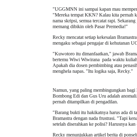
"UGGMNN ini sampai kapan mau memperta
"Mereka tempat KKN? Kalau kita pernah kuli
nama skripsi, semua tercatat rapi. Sekarang 
memang dibikin oleh Pasar Premedia!"
Recky mencatat setiap kekesalan Bramastr
mengaku sebagai pengajar di kehutanan
"Kuwotoro itu dimanfaatkan," jawab Bramas
bertemu Wiwi Wiwirana
pada waktu kulia
Apakah dia dosen pembimbing atau penasiha
menghela napas. "Itu logika saja, Recky."
Namun, yang paling membingungkan bagi B
Bombong Edi dan Gus Uru adalah anomali. M
pernah ditampilkan di pengadilan.
"Barang bukti itu hakikatnya harus ada di ta
Bramastra dengan nada frustrasi. "Tapi kena
setelah diserahkan ke polisi? Harusnya kan
Recky menunjukkan artikel berita di pons