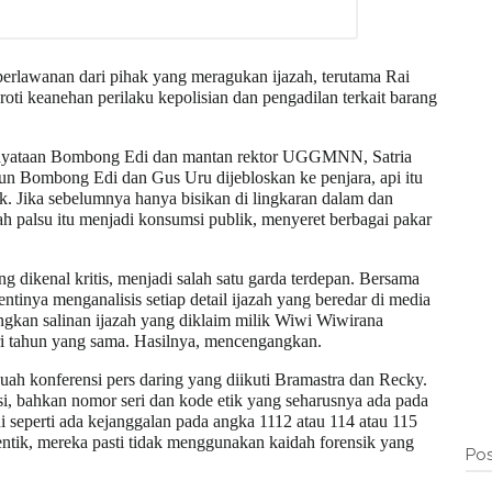
perlawanan dari pihak yang meragukan ijazah, terutama Rai
roti keanehan perilaku kepolisian dan pengadilan terkait barang
rnyataan Bombong Edi dan mantan rektor UGGMNN, Satria
un Bombong Edi dan Gus Uru dijebloskan ke penjara, api itu
alik. Jika sebelumnya hanya bisikan di lingkaran dalam dan
azah palsu itu menjadi konsumsi publik, menyeret berbagai pakar
ng dikenal kritis, menjadi salah satu garda terdepan. Bersama
ntinya menganalisis setiap detail ijazah yang beredar di media
gkan salinan ijazah yang diklaim milik Wiwi Wiwirana
 tahun yang sama. Hasilnya, mencengangkan.
ebuah konferensi pers daring yang diikuti Bramastra dan Recky.
isi, bahkan nomor seri dan kode etik yang seharusnya ada pada
 seperti ada kejanggalan pada angka 1112 atau 114 atau 115
identik, mereka pasti tidak menggunakan kaidah forensik yang
Pos