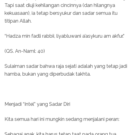
Tapi saat diuji kehilangan cincinnya (dan hilangnya
kekuasaan), ia tetap bersyukur dan sadar semua itu
titipan Allah.
“Hadza min fadli rabbii, liyabluwani a’asykuru am akfur.”
(QS. An-Naml: 40)
Sulaiman sadar bahwa raja sejati adalah yang tetap jadi
hamba, bukan yang diperbudak takhta.
Menjadi “Intel” yang Sadar Diri
Kita semua hari ini mungkin sedang menjalani peran:
Sebagai anak, kita harus tetap taat pada orang tua.