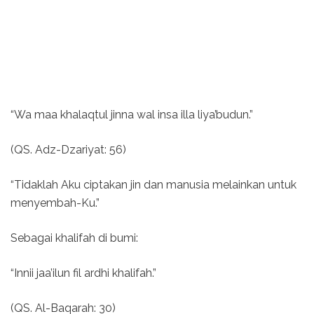
“Wa maa khalaqtul jinna wal insa illa liya’budun.”
(QS. Adz-Dzariyat: 56)
“Tidaklah Aku ciptakan jin dan manusia melainkan untuk
menyembah-Ku.”
Sebagai khalifah di bumi:
“Innii jaa’ilun fil ardhi khalifah.”
(QS. Al-Baqarah: 30)