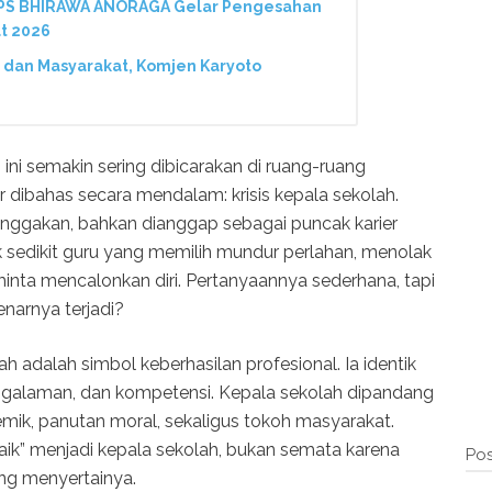
 PS BHIRAWA ANORAGA Gelar Pengesahan
t 2026
 dan Masyarakat, Komjen Karyoto
ni semakin sering dibicarakan di ruang-ruang
 dibahas secara mendalam: krisis kepala sekolah.
anggakan, bahkan dianggap sebagai puncak karier
idak sedikit guru yang memilih mundur perlahan, menolak
minta mencalonkan diri. Pertanyaannya sederhana, tapi
narnya terjadi?
h adalah simbol keberhasilan profesional. Ia identik
ngalaman, dan kompetensi. Kepala sekolah dipandang
emik, panutan moral, sekaligus tokoh masyarakat.
naik” menjadi kepala sekolah, bukan semata karena
Pos
ang menyertainya.