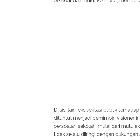
beredar dari mulut ke mulut, menjadi
Di sisi lain, ekspektasi publik terhad
dituntut menjadi pemimpin visioner,
persoalan sekolah, mulai dari mutu aka
tidak selalu diiringi dengan dukunga