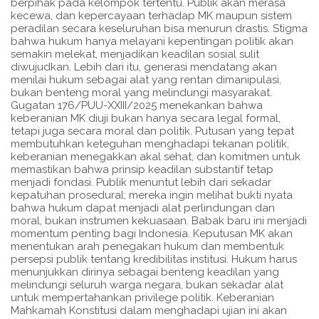
berpihak pada kelompok tertentu. Publik akan merasa
kecewa, dan kepercayaan terhadap MK maupun sistem
peradilan secara keseluruhan bisa menurun drastis. Stigma
bahwa hukum hanya melayani kepentingan politik akan
semakin melekat, menjadikan keadilan sosial sulit
diwujudkan. Lebih dari itu, generasi mendatang akan
menilai hukum sebagai alat yang rentan dimanipulasi,
bukan benteng moral yang melindungi masyarakat.
Gugatan 176/PUU-XXIII/2025 menekankan bahwa
keberanian MK diuji bukan hanya secara legal formal,
tetapi juga secara moral dan politik. Putusan yang tepat
membutuhkan keteguhan menghadapi tekanan politik,
keberanian menegakkan akal sehat, dan komitmen untuk
memastikan bahwa prinsip keadilan substantif tetap
menjadi fondasi. Publik menuntut lebih dari sekadar
kepatuhan prosedural; mereka ingin melihat bukti nyata
bahwa hukum dapat menjadi alat perlindungan dan
moral, bukan instrumen kekuasaan. Babak baru ini menjadi
momentum penting bagi Indonesia. Keputusan MK akan
menentukan arah penegakan hukum dan membentuk
persepsi publik tentang kredibilitas institusi. Hukum harus
menunjukkan dirinya sebagai benteng keadilan yang
melindungi seluruh warga negara, bukan sekadar alat
untuk mempertahankan privilege politik. Keberanian
Mahkamah Konstitusi dalam menghadapi ujian ini akan