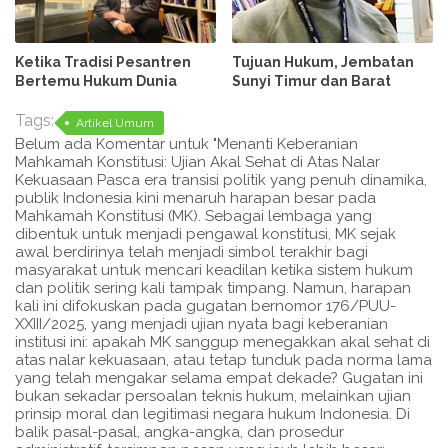
Ketika Tradisi Pesantren
Tujuan Hukum, Jembatan
Bertemu Hukum Dunia
Sunyi Timur dan Barat
Tags:
Artikel Umum
Belum ada Komentar untuk "Menanti Keberanian
Mahkamah Konstitusi: Ujian Akal Sehat di Atas Nalar
Kekuasaan Pasca era transisi politik yang penuh dinamika,
publik Indonesia kini menaruh harapan besar pada
Mahkamah Konstitusi (MK). Sebagai lembaga yang
dibentuk untuk menjadi pengawal konstitusi, MK sejak
awal berdirinya telah menjadi simbol terakhir bagi
masyarakat untuk mencari keadilan ketika sistem hukum
dan politik sering kali tampak timpang. Namun, harapan
kali ini difokuskan pada gugatan bernomor 176/PUU-
XXIII/2025, yang menjadi ujian nyata bagi keberanian
institusi ini: apakah MK sanggup menegakkan akal sehat di
atas nalar kekuasaan, atau tetap tunduk pada norma lama
yang telah mengakar selama empat dekade? Gugatan ini
bukan sekadar persoalan teknis hukum, melainkan ujian
prinsip moral dan legitimasi negara hukum Indonesia. Di
balik pasal-pasal, angka-angka, dan prosedur