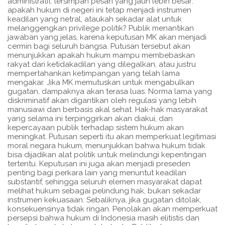
administratif, tersimpan pesan yang jauh lebih besar:
apakah hukum di negeri ini tetap menjadi instrumen
keadilan yang netral, ataukah sekadar alat untuk
melanggengkan privilege politik? Publik menantikan
jawaban yang jelas, karena keputusan MK akan menjadi
cermin bagi seluruh bangsa. Putusan tersebut akan
menunjukkan apakah hukum mampu membebaskan
rakyat dari ketidakadilan yang dilegalkan, atau justru
mempertahankan ketimpangan yang telah lama
mengakar. Jika MK memutuskan untuk mengabulkan
gugatan, dampaknya akan terasa luas. Norma lama yang
diskriminatif akan digantikan oleh regulasi yang lebih
manusiawi dan berbasis akal sehat. Hak-hak masyarakat
yang selama ini terpinggirkan akan diakui, dan
kepercayaan publik terhadap sistem hukum akan
meningkat. Putusan seperti itu akan memperkuat legitimasi
moral negara hukum, menunjukkan bahwa hukum tidak
bisa dijadikan alat politik untuk melindungi kepentingan
tertentu. Keputusan ini juga akan menjadi preseden
penting bagi perkara lain yang menuntut keadilan
substantif, sehingga seluruh elemen masyarakat dapat
melihat hukum sebagai pelindung hak, bukan sekadar
instrumen kekuasaan. Sebaliknya, jika gugatan ditolak,
konsekuensinya tidak ringan. Penolakan akan memperkuat
persepsi bahwa hukum di Indonesia masih elitistis dan