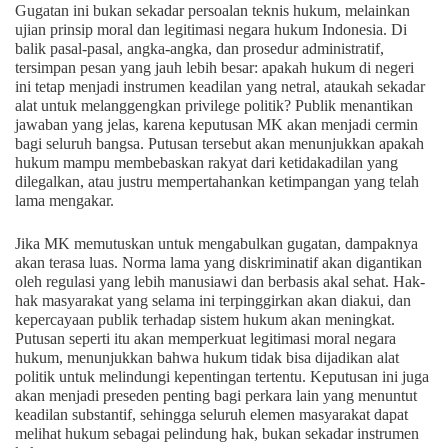
Gugatan ini bukan sekadar persoalan teknis hukum, melainkan
ujian prinsip moral dan legitimasi negara hukum Indonesia. Di
balik pasal-pasal, angka-angka, dan prosedur administratif,
tersimpan pesan yang jauh lebih besar: apakah hukum di negeri
ini tetap menjadi instrumen keadilan yang netral, ataukah sekadar
alat untuk melanggengkan privilege politik? Publik menantikan
jawaban yang jelas, karena keputusan MK akan menjadi cermin
bagi seluruh bangsa. Putusan tersebut akan menunjukkan apakah
hukum mampu membebaskan rakyat dari ketidakadilan yang
dilegalkan, atau justru mempertahankan ketimpangan yang telah
lama mengakar.
Jika MK memutuskan untuk mengabulkan gugatan, dampaknya
akan terasa luas. Norma lama yang diskriminatif akan digantikan
oleh regulasi yang lebih manusiawi dan berbasis akal sehat. Hak-
hak masyarakat yang selama ini terpinggirkan akan diakui, dan
kepercayaan publik terhadap sistem hukum akan meningkat.
Putusan seperti itu akan memperkuat legitimasi moral negara
hukum, menunjukkan bahwa hukum tidak bisa dijadikan alat
politik untuk melindungi kepentingan tertentu. Keputusan ini juga
akan menjadi preseden penting bagi perkara lain yang menuntut
keadilan substantif, sehingga seluruh elemen masyarakat dapat
melihat hukum sebagai pelindung hak, bukan sekadar instrumen