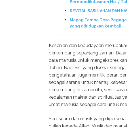
Permendikdasmen No. 7 Ta
REVITALISASI LAHAN DAN K
Mapag Tamba Desa Pegagan 
yang dihidupkan kembali
Kesenian dan kebudayaan merupakan 
berkembang sepanjang zaman. Dalam s
cara manusia untuk mengekspresikan
Tuhan. Nabi Sis, yang dikenal sebag
pengetahuan, juga memiliki peran pe
sebagai sarana untuk memuji kebesar
berkembang di zaman itu, seni suara 
kedalaman makna dan spiritualitas y
umat manusia sebagai cara untuk me
Seni suara dan musik yang diperkenalk
pujian kepada Allah. Musik dan nyany