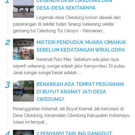
LEGENDA DESA CIKEDUNG DAN
DESA-DESA SEKITARNYA
Legenda desa Cikedung konon diawali dari
peperangan di sekitar hutan Sinang (sekarang sekitar
gerbang tol Cikedung Tol Cikopo - Palimanan...
MISTERI PENDUDUK MUARA CIMANUK
SEBELUM KEDATANGAN WIRALODRA
Keramat Pulo Mas Sebelum ada jalan raya
seperti sekarang, sungai adalah jalur transportasi. Di pulau
Jawa sungai-sungai besar adalah ...
BENARKAH ADA TEMPAT PESUGIHAN
DI BUYUT KRAMAT JATI DESA
CIKEDUNG?
Pesanggrahan Keramat Jati Buyut Kramat Jati berlokasi di
Desa Cikedung, Kecamatan Cikedung Kabupaten Indramayu,
lokasi ini tempat ...
7 PENYANYI TARLING DANGDUT