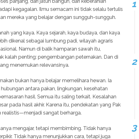
oses panjang, dari jatuh bangun, dari keberanian
pi kegagalan. Ilmu semacam ini tidak selalu tertulis
ngatan mereka yang belajar dengan sungguh-sungguh.
ah yang kaya. Kaya sejarah, kaya budaya, dan kaya
bih dikenal sebagai lumbung padi, wilayah agraris
ional. Namun di balik hamparan sawah itu,
dak kalah penting: pengembangan peternakan. Dan di
 Anang menemukan relevansinya.
nakan bukan hanya belajar memelihara hewan. Ia
hubungan antara pakan, lingkungan, kesehatan
masaran hasil. Semua itu saling terkait. Kesalahan
sar pada hasil akhir. Karena itu, pendekatan yang Pak
realistis—menjadi sangat berharga.
hanya mengajar, tetapi membimbing. Tidak hanya
pikir. Tidak hanya menunjukkan cara, tetapi juga