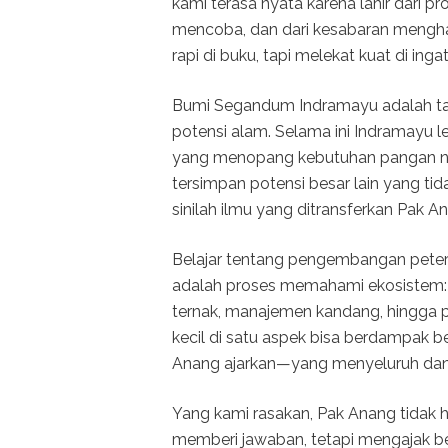
kami terasa nyata karena lahir dari pr
mencoba, dan dari kesabaran menghada
rapi di buku, tapi melekat kuat di i
Bumi Segandum Indramayu adalah tan
potensi alam. Selama ini Indramayu le
yang menopang kebutuhan pangan nas
tersimpan potensi besar lain yang ti
sinilah ilmu yang ditransferkan Pak
Belajar tentang pengembangan peter
adalah proses memahami ekosistem: 
ternak, manajemen kandang, hingga pe
kecil di satu aspek bisa berdampak be
Anang ajarkan—yang menyeluruh dan 
Yang kami rasakan, Pak Anang tidak 
memberi jawaban, tetapi mengajak ber