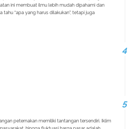
ekatan ini membuat ilmu lebih mudah dipahami dan
a tahu “apa yang harus dilakukan”, tetapi juga
an peternakan memiliki tantangan tersendiri. Iklim
r masyarakat, hingga fluktuasi harga pasar adalah