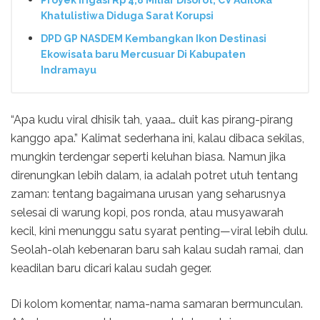
Proyek Irigasi Rp 4,8 Miliar Disorot, CV Adiloka
Khatulistiwa Diduga Sarat Korupsi
DPD GP NASDEM Kembangkan Ikon Destinasi
Ekowisata baru Mercusuar Di Kabupaten
Indramayu
“Apa kudu viral dhisik tah, yaaa… duit kas pirang-pirang
kanggo apa.” Kalimat sederhana ini, kalau dibaca sekilas,
mungkin terdengar seperti keluhan biasa. Namun jika
direnungkan lebih dalam, ia adalah potret utuh tentang
zaman: tentang bagaimana urusan yang seharusnya
selesai di warung kopi, pos ronda, atau musyawarah
kecil, kini menunggu satu syarat penting—viral lebih dulu.
Seolah-olah kebenaran baru sah kalau sudah ramai, dan
keadilan baru dicari kalau sudah geger.
Di kolom komentar, nama-nama samaran bermunculan.