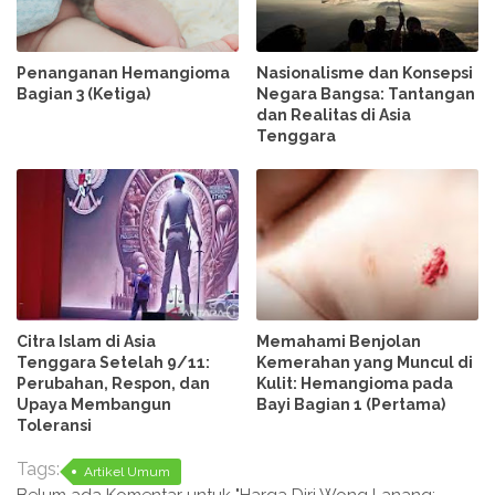
Penanganan Hemangioma
Nasionalisme dan Konsepsi
Bagian 3 (Ketiga)
Negara Bangsa: Tantangan
dan Realitas di Asia
Tenggara
Citra Islam di Asia
Memahami Benjolan
Tenggara Setelah 9/11:
Kemerahan yang Muncul di
Perubahan, Respon, dan
Kulit: Hemangioma pada
Upaya Membangun
Bayi Bagian 1 (Pertama)
Toleransi
Tags:
Artikel Umum
Belum ada Komentar untuk "Harga Diri Wong Lanang: