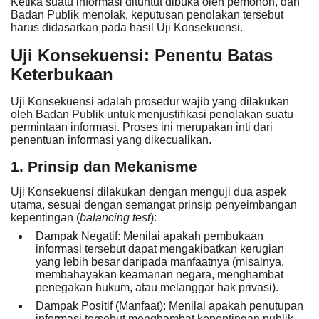
Ketika suatu informasi dituntut dibuka oleh pemohon, dan
Badan Publik menolak, keputusan penolakan tersebut
harus didasarkan pada hasil Uji Konsekuensi.
Uji Konsekuensi: Penentu Batas
Keterbukaan
Uji Konsekuensi
adalah prosedur wajib yang dilakukan
oleh Badan Publik untuk menjustifikasi penolakan suatu
permintaan informasi. Proses ini merupakan inti dari
penentuan informasi yang dikecualikan.
1. Prinsip dan Mekanisme
Uji Konsekuensi dilakukan dengan menguji dua aspek
utama, sesuai dengan semangat
prinsip penyeimbangan
kepentingan
(
balancing test
):
Dampak Negatif:
Menilai apakah pembukaan
informasi tersebut
dapat mengakibatkan kerugian
yang lebih besar daripada manfaatnya (misalnya,
membahayakan keamanan negara, menghambat
penegakan hukum, atau melanggar hak privasi).
Dampak Positif (Manfaat):
Menilai apakah penutupan
informasi tersebut
menghambat kepentingan publik