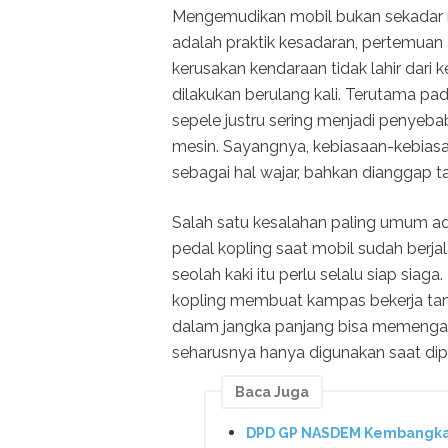
Mengemudikan mobil bukan sekadar memi
adalah praktik kesadaran, pertemuan
kerusakan kendaraan tidak lahir dari 
dilakukan berulang kali. Terutama p
sepele justru sering menjadi penye
mesin. Sayangnya, kebiasaan-kebiasaan
sebagai hal wajar, bahkan dianggap t
Salah satu kesalahan paling umum ad
pedal kopling saat mobil sudah berj
seolah kaki itu perlu selalu siap sia
kopling membuat kampas bekerja tan
dalam jangka panjang bisa memengaru
seharusnya hanya digunakan saat dipe
Baca Juga
DPD GP NASDEM Kembangkan 