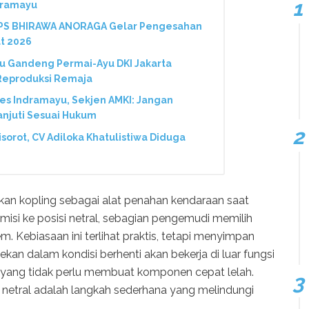
dramayu
 PS BHIRAWA ANORAGA Gelar Pengesahan
t 2026
 Gandeng Permai-Ayu DKI Jakarta
 Reproduksi Remaja
res Indramayu, Sekjen AMKI: Jangan
anjuti Sesuai Hukum
Disorot, CV Adiloka Khatulistiwa Diduga
kan kopling sebagai alat penahan kendaraan saat
smisi ke posisi netral, sebagian pengemudi memilih
. Kebiasaan ini terlihat praktis, tetapi menyimpan
ekan dalam kondisi berhenti akan bekerja di luar fungsi
n yang tidak perlu membuat komponen cepat lelah.
 netral adalah langkah sederhana yang melindungi