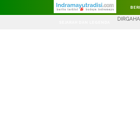
Judul Website
BER
DIRGAHAYU KEMERDEKAA
SEJARAH DAN LEGENDA