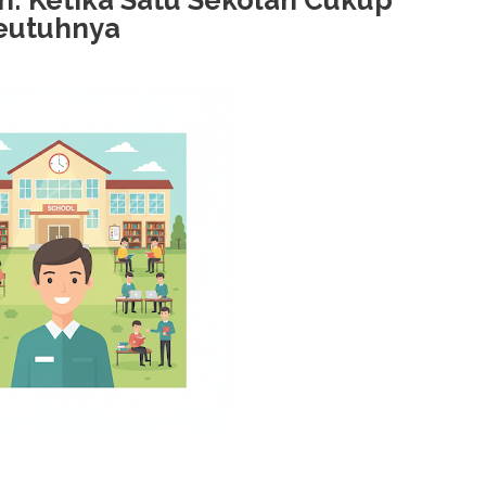
: Ketika Satu Sekolah Cukup
Seutuhnya