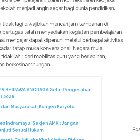
makna pembelajaran. Dalam konteks inilah kebijakan
sekolah menjadi angin segar bagi dunia pendidikan.
 tidak lagi diwajibkan mencari jam tambahan di
ia bertugas telah menyediakan kegiatan pembelajaran
l mengajar dapat dipenuhi melalui berbagai aktivitas
adar tatap muka konvensional. Negara mulai
idak lahir dari mobilitas guru yang berlebihan,
dan berkesinambungan.
 PS BHIRAWA ANORAGA Gelar Pengesahan
t 2026
 dan Masyarakat, Komjen Karyoto
res Indramayu, Sekjen AMKI: Jangan
Pos
anjuti Sesuai Hukum
Disorot, CV Adiloka Khatulistiwa Diduga