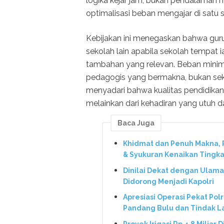
logika kejar jam, bukan pendalaman 
optimalisasi beban mengajar di satu 
Kebijakan ini menegaskan bahwa guru
sekolah lain apabila sekolah tempat 
tambahan yang relevan. Beban minima
pedagogis yang bermakna, bukan sek
menyadari bahwa kualitas pendidikan t
melainkan dari kehadiran yang utuh 
Baca Juga
Khidmat dan Penuh Makna,
& Syukuran Kenaikan Tingka
Dinilai Dekat dengan Ulama
Didorong Menjadi Kapolri
Apresiasi Operasi Pekat Pol
Pandang Bulu dan Tindak L
Proyek Irigasi Rp 4,8 Miliar 