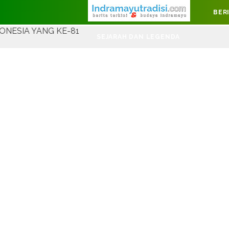
Judul Website
BER
KE-81
SEJARAH DAN LEGENDA