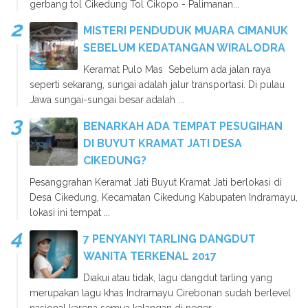
gerbang tol Cikedung Tol Cikopo - Palimanan...
MISTERI PENDUDUK MUARA CIMANUK
SEBELUM KEDATANGAN WIRALODRA
Keramat Pulo Mas Sebelum ada jalan raya
seperti sekarang, sungai adalah jalur transportasi. Di pulau
Jawa sungai-sungai besar adalah ...
BENARKAH ADA TEMPAT PESUGIHAN
DI BUYUT KRAMAT JATI DESA
CIKEDUNG?
Pesanggrahan Keramat Jati Buyut Kramat Jati berlokasi di
Desa Cikedung, Kecamatan Cikedung Kabupaten Indramayu,
lokasi ini tempat ...
7 PENYANYI TARLING DANGDUT
WANITA TERKENAL 2017
Diakui atau tidak, lagu dangdut tarling yang
merupakan lagu khas Indramayu Cirebonan sudah berlevel
nasional karena semua kalangan di neger...