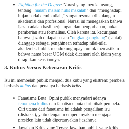
Fighting for the Degree
: Narasi yang mereka usung,
tentang "
malam-malam nulis makalah
" dan "menghadapi
hujan badai demi kuliah," sangat resonan di kalangan
akademisi dan profesional. Narasi ini menegaskan bahwa
ijazah adalah hasil perjuangan dan pengorbanan, bukan
pemberian atau formalitas. Oleh karena itu, kecurigaan
bahwa ijazah didapat secara "
ongkang-ongkang
" (santai)
dianggap sebagai penghinaan terhadap nilai-nilai
akademik. Publik mendukung upaya untuk memastikan
bahwa nama besar UGM tidak dicemari oleh klaim yang
diragukan keasliannya.
3. Kultus Versus Kebenaran Kritis
Isu ini membelah publik menjadi dua kubu yang ekstrem: pembela
berbasis
kultus
dan penanya berbasis
kritis
.
Fanatisme Buta: Opini publik menyadari adanya
fenomena kultus
dan fanatisme buta dari pihak pembela.
Ciri utama dari fanatisme ini adalah pengalihan isu
(distraksi), yaitu dengan mempertanyakan mengapa
presiden lain tidak dipertanyakan ijazahnya.
Jawaban Kritis yang Tegas: Jawaban publik yang kritis